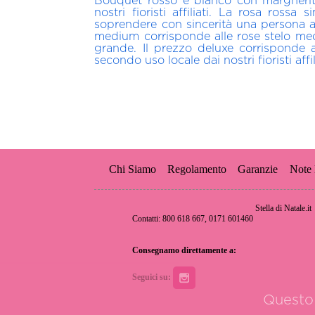
Bouquet rosso e bianco con margherit
nostri fioristi affiliati. La rosa ross
soprendere con sincerità una persona a 
medium corrisponde alle rose stelo med
grande. Il prezzo deluxe corrisponde 
secondo uso locale dai nostri fioristi affil
Chi Siamo
Regolamento
Garanzie
Note 
Stella di Natale.it
Contatti: 800 618 667, 0171 601460
Consegnamo direttamente a:
Seguici su:
Questo 