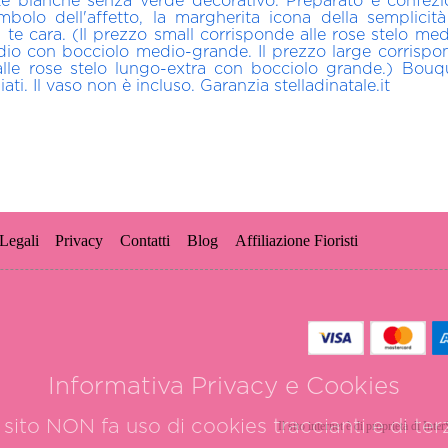
e bianche senza verde decorativo. Preparato e confezi
a simbolo dell'affetto, la margherita icona della sempli
te cara. (Il prezzo small corrisponde alle rose stelo med
io con bocciolo medio-grande. Il prezzo large corrispon
alle rose stelo lungo-extra con bocciolo grande.) Bou
iati. Il vaso non è incluso. Garanzia stelladinatale.it
Legali
Privacy
Contatti
Blog
Affiliazione Fioristi
Informativa Privacy e Cookies
sito NON fa uso di cookies traccianti e di terz
Il sito internet è di proprietà di Int