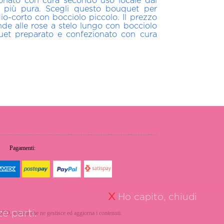
onato con cura secondo uso locale dai
cità più pura. Scegli questo bouquet per
io-corto con bocciolo piccolo. Il prezzo
de alle rose a stelo lungo con bocciolo
quet preparato e confezionato con cura
Pagamenti:
X
Ho capito, chiudi
e parti.
erSEO, società che ne gestisce ed aggiorna i contenuti.