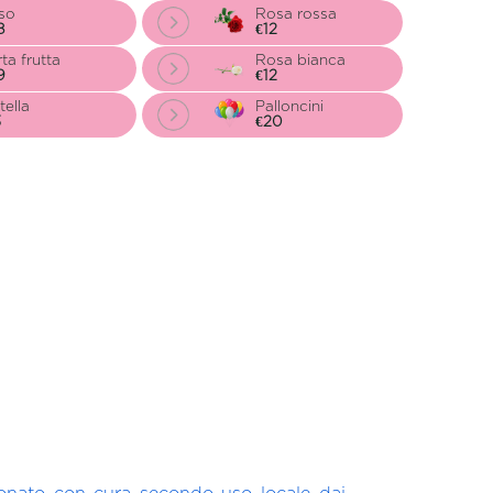
so
Rosa rossa
8
€12
ta frutta
Rosa bianca
9
€12
tella
Palloncini
3
€20