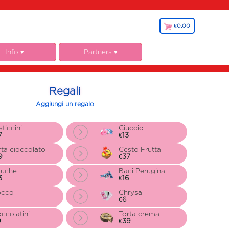
€0,00
€
0,00
Info ▾
Partners ▾
Chi siamo
Fiorista.it
Garanzie
Regali
Note Legali
Aggiungi un regalo
y, cookies e GDPR
egolamento
ticcini
Ciuccio
7
€13
liazione Fiorista
rta cioccolato
Cesto Frutta
9
€37
luche
Baci Perugina
3
€16
occo
Chrysal
€6
occolatini
Torta crema
9
€39