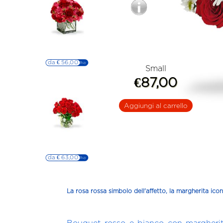
Composizione
compatta di fiori
rossi
da € 56,00
▷▷ Buy
Small
€87,00
Aggiungi al carrello
Bouquet di roselline
delicato e
compatto
da € 63,00
▷▷ Buy
La rosa rossa simbolo dell'affetto, la margherita icon