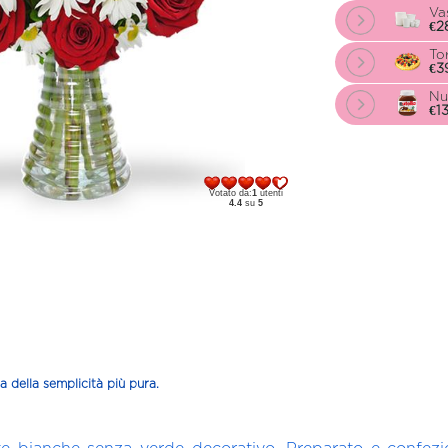
Va
€2
Tor
€3
Nu
€1
Votato da:
1
utenti
4.4
su
5
a della semplicità più pura.