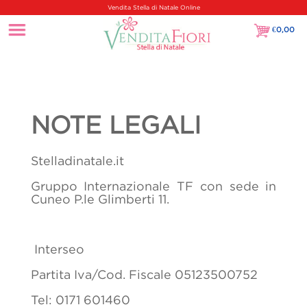
Vendita Stella di Natale Online
€
0,00
€0,00
NOTE LEGALI
Stelladinatale.it
Gruppo Internazionale TF con sede in
Cuneo P.le Glimberti 11.
Interseo
Partita Iva/Cod. Fiscale 05123500752
Tel: 0171 601460