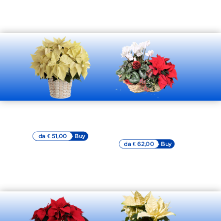
Stella di Natale
Composizione in
bianca
cestino
con stella di natale
da € 51,00
▷▷ Buy
da € 62,00
▷▷ Buy