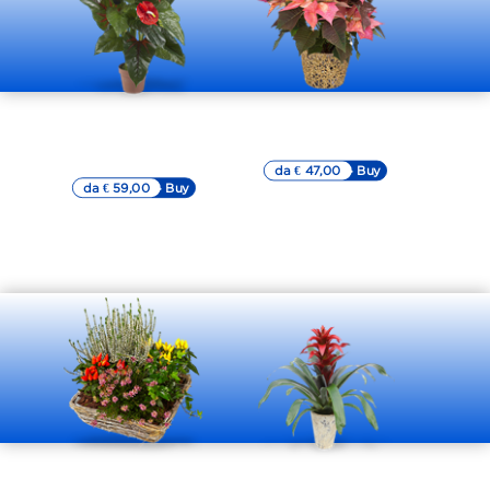
Stella di
Pianta di
Natale rosa
anthurium
nel colore rosso
da € 47,00
▷▷ Buy
da € 59,00
▷▷ Buy
Piante miste
Pianta
di stagione
di Guzmania