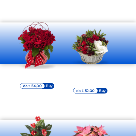
Bouquet
Composizione
rosso romantico
raffinata e
passionale
da € 54,00
▷▷ Buy
da € 52,00
▷▷ Buy