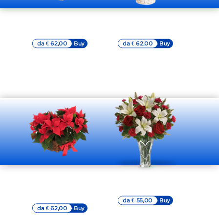
Composizione
Cesto bianco
stella di natale
con stelle di natale
da € 62,00
▷▷ Buy
da € 62,00
▷▷ Buy
Bouquet
Cestino in vimini
importante
di stelle di natale
rosse
da € 55,00
▷▷ Buy
da € 62,00
▷▷ Buy