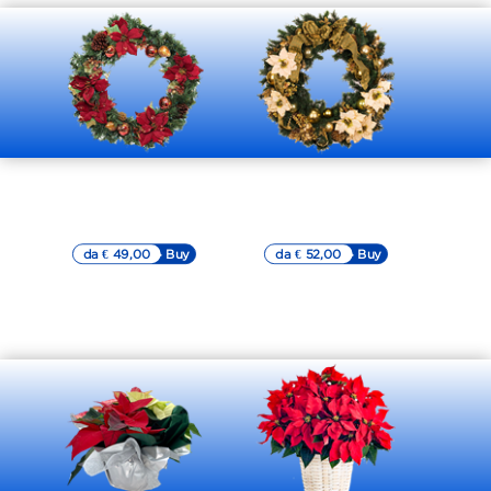
Ghirlanda Natalizia
Ghirlanda Natalizia
con fiori di stella
con fiori di stella
rossa
bianca
da € 49,00
▷▷ Buy
da € 52,00
▷▷ Buy