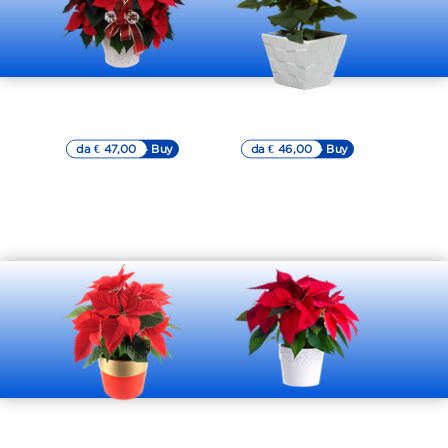
Stella di Natale
Stella di Natale
rossa
bianca
da € 47,00
▷▷ Buy
da € 46,00
▷▷ Buy
Stella di Natale
Stella di
rossa
Natale rossa