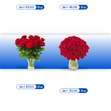
da € 63,00
▷▷ Buy
da € 49,00
▷▷ Buy
Bouquet grande
Bouquet di rose
e compatto
rosse a numero
preciso
da € 87,00
▷▷ Buy
da € 30,00
▷▷ Buy