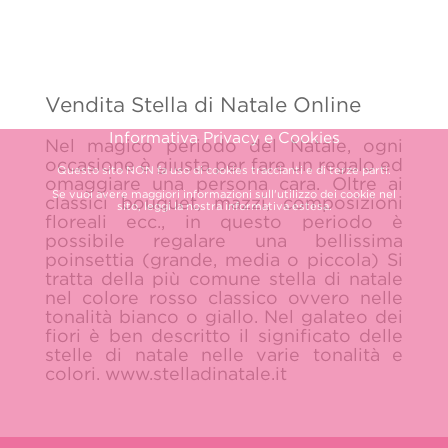
Vendita Stella di Natale Online
Informativa Privacy e Cookies
Nel magico periodo del Natale, ogni
occasione è giusta per fare un regalo ed
Questo sito NON fa uso di cookies traccianti e di terze parti.
omaggiare una persona cara. Oltre ai
Se vuoi avere maggiori informazioni sull'utilizzo dei cookie nel
classici bouquet, mazzi, composizioni
sito, leggi la nostra
informativa estesa.
floreali ecc., in questo periodo è
possibile regalare una bellissima
poinsettia (grande, media o piccola) Si
tratta della più comune stella di natale
nel colore rosso classico ovvero nelle
tonalità bianco o giallo. Nel galateo dei
fiori è ben descritto il significato delle
stelle di natale nelle varie tonalità e
colori. www.stelladinatale.it