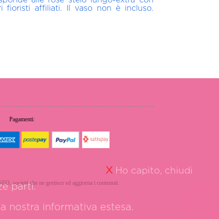
risti affiliati. Il vaso non è incluso.
Pagamenti:
X
Ho capito, chiudi
erSEO, società che ne gestisce ed aggiorna i contenuti.
e parti.
 la nostra
informativa estesa.