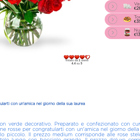
Va
€2
Tor
€3
Nu
€1
Votato da:
1
utenti
4.4
su
5
ularti con un'amica nel giorno della sua laurea
on verde decorativo. Preparato e confezionato con cura 
lline rosse per congratularti con un'amica nel giorno della
olo piccolo. Il prezzo medium corrisponde alle rose ste
stelo lungo con bocciolo grande. Il prezzo deluxe corri