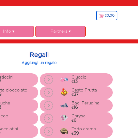
€0,00
€
0,00
Info ▾
Partners ▾
Chi siamo
Fiorista.it
Garanzie
Regali
Note Legali
Aggiungi un regalo
y, cookies e GDPR
egolamento
ticcini
Ciuccio
7
€13
liazione Fiorista
rta cioccolato
Cesto Frutta
9
€37
luche
Baci Perugina
3
€16
occo
Chrysal
€6
occolatini
Torta crema
9
€39