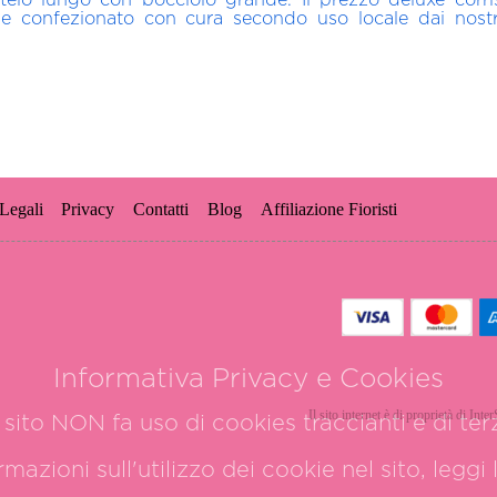
confezionato con cura secondo uso locale dai nostri fio
Legali
Privacy
Contatti
Blog
Affiliazione Fioristi
Informativa Privacy e Cookies
Il sito internet è di proprietà di Int
sito NON fa uso di cookies traccianti e di terz
azioni sull'utilizzo dei cookie nel sito, leggi