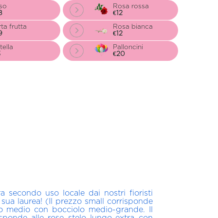
so
Rosa rossa
8
€12
ta frutta
Rosa bianca
9
€12
tella
Palloncini
3
€20
secondo uso locale dai nostri fioristi
 sua laurea! (Il prezzo small corrisponde
lo medio con bocciolo medio-grande. Il
sponde alle rose stelo lungo-extra con