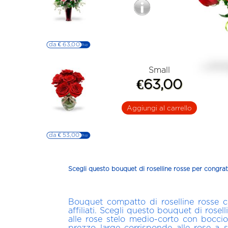
Bouquet chic di 12
rose rosse
da € 63,00
▷▷ Buy
Small
€63,00
Aggiungi al carrello
6 rose rosse a
bouquet
da € 53,00
▷▷ Buy
Scegli questo bouquet di roselline rosse per congrat
Bouquet compatto di roselline rosse c
affiliati. Scegli questo bouquet di rose
alle rose stelo medio-corto con bocci
prezzo large corrisponde alle rose a 