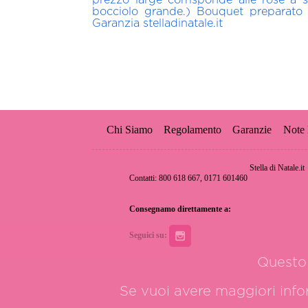
bocciolo grande.) Bouquet preparato e 
Garanzia stelladinatale.it
Chi Siamo
Regolamento
Garanzie
Note 
Stella di Natale.it
Contatti: 800 618 667, 0171 601460
Consegnamo direttamente a:
Seguici su:
Questo 
Se vuoi avere maggiori inform