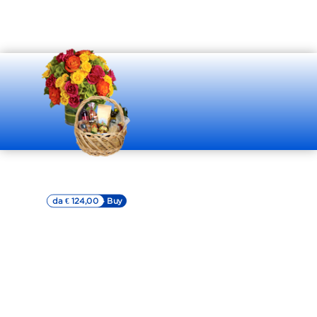
Cesto alimentare
con Centrotavola
da € 124,00
▷▷ Buy