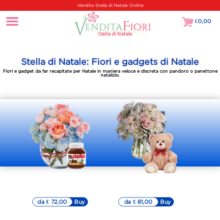
Vendita Stella di Natale Online
€
0,00
€0,00
Stella di Natale: Fiori e gadgets di Natale
Fiori e gadget da far recapitate per Natale in maniera veloce e discreta con pandoro o panettone
natalizio.
Nutella
Orsetto di peluche
con Bouquet
con Bouquet
da € 72,00
▷▷ Buy
da € 81,00
▷▷ Buy