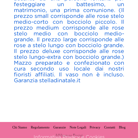
festeggiare un battesimo, un
matrimonio, una prima comunione. (Il
prezzo small corrisponde alle rose stelo
medio-corto con bocciolo piccolo. Il
prezzo medium corrisponde alle rose
stelo medio con bocciolo medio-
grande. Il prezzo large corrisponde alle
rose a stelo lungo con bocciolo grande.
Il prezzo deluxe corrisponde alle rose
stelo lungo-extra con bocciolo grande.)
Mazzo preparato e confezionato con
cura secondo uso locale dai nostri
fioristi affiliati. Il vaso non è incluso.
Garanzia stelladinatale.it
Chi Siamo
Regolamento
Garanzie
Note Legali
Privacy
Contatti
Blog
Affiliazione Fioristi
Informativa Privacy e Cookies