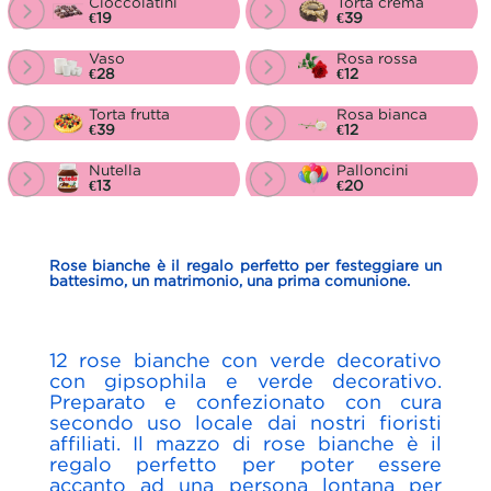
Cioccolatini
Torta crema
€19
€39
Vaso
Rosa rossa
€28
€12
Torta frutta
Rosa bianca
€39
€12
Nutella
Palloncini
€13
€20
Rose bianche è il regalo perfetto per festeggiare un
battesimo, un matrimonio, una prima comunione.
12 rose bianche con verde decorativo
con gipsophila e verde decorativo.
Preparato e confezionato con cura
secondo uso locale dai nostri fioristi
affiliati. Il mazzo di rose bianche è il
regalo perfetto per poter essere
accanto ad una persona lontana per