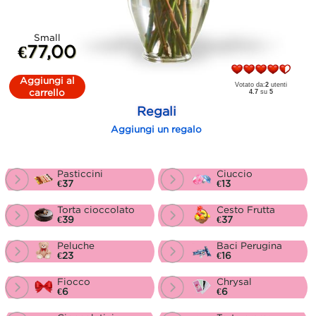
Small
€77,00
Aggiungi al
Votato da:
2
utenti
carrello
4.7
su
5
Regali
Aggiungi un regalo
Pasticcini
Ciuccio
€37
€13
Torta cioccolato
Cesto Frutta
€39
€37
Peluche
Baci Perugina
€23
€16
Fiocco
Chrysal
€6
€6