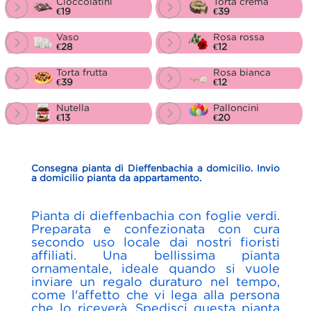
Cioccolatini
Torta crema
€19
€39
Vaso
Rosa rossa
€28
€12
Torta frutta
Rosa bianca
€39
€12
Nutella
Palloncini
€13
€20
Consegna pianta di Dieffenbachia a domicilio. Invio
a domicilio pianta da appartamento.
Pianta di dieffenbachia con foglie verdi.
Preparata e confezionata con cura
secondo uso locale dai nostri fioristi
affiliati. Una bellissima pianta
ornamentale, ideale quando si vuole
inviare un regalo duraturo nel tempo,
come l'affetto che vi lega alla persona
che lo riceverà. Spedisci questa pianta