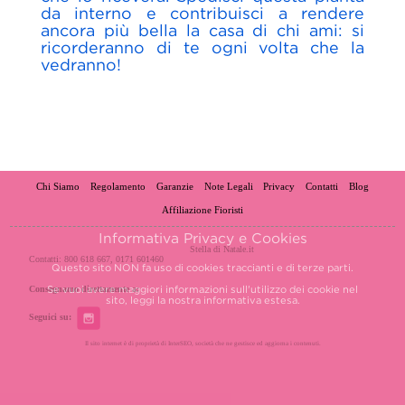
da interno e contribuisci a rendere
ancora più bella la casa di chi ami: si
ricorderanno di te ogni volta che la
vedranno!
Chi Siamo
Regolamento
Garanzie
Note Legali
Privacy
Contatti
Blog
Affiliazione Fioristi
Informativa Privacy e Cookies
Stella di Natale.it
Contatti: 800 618 667, 0171 601460
Questo sito NON fa uso di cookies traccianti e di terze parti.
Consegnamo direttamente a:
Se vuoi avere maggiori informazioni sull'utilizzo dei cookie nel
sito, leggi la nostra
informativa estesa.
Seguici su:
Il sito internet è di proprietà di InterSEO, società che ne gestisce ed aggiorna i contenuti.