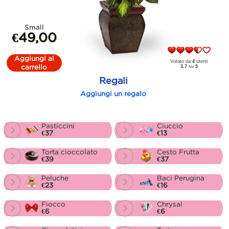
Small
€49,00
Aggiungi al
Votato da:
4
utenti
carrello
3.7
su
5
Regali
Aggiungi un regalo
Pasticcini
Ciuccio
€37
€13
Torta cioccolato
Cesto Frutta
€39
€37
Peluche
Baci Perugina
€23
€16
Fiocco
Chrysal
€6
€6