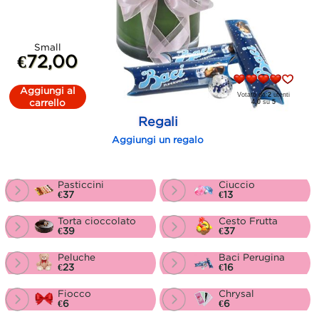
Small
€72,00
Aggiungi al
Votato da:
2
utenti
carrello
4.0
su
5
Regali
Aggiungi un regalo
Pasticcini
Ciuccio
€37
€13
Torta cioccolato
Cesto Frutta
€39
€37
Peluche
Baci Perugina
€23
€16
Fiocco
Chrysal
€6
€6