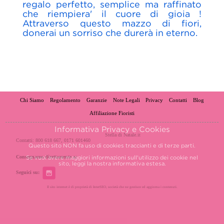
regalo perfetto, semplice ma raffinato
che riempiera' il cuore di gioia !
Attraverso questo mazzo di fiori,
donerai un sorriso che durerà in eterno.
Chi Siamo
Regolamento
Garanzie
Note Legali
Privacy
Contatti
Blog
Affiliazione Fioristi
Informativa Privacy e Cookies
Stella di Natale.it
Contatti: 800 618 667, 0171 601460
Questo sito NON fa uso di cookies traccianti e di terze parti.
Consegnamo direttamente a:
Se vuoi avere maggiori informazioni sull'utilizzo dei cookie nel
sito, leggi la nostra
informativa estesa.
Seguici su:
Il sito internet è di proprietà di InterSEO, società che ne gestisce ed aggiorna i contenuti.