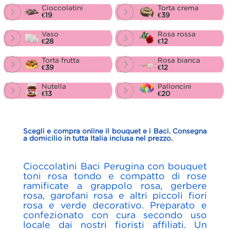
Cioccolatini
Torta crema
€19
€39
Vaso
Rosa rossa
€28
€12
Torta frutta
Rosa bianca
€39
€12
Nutella
Palloncini
€13
€20
Scegli e compra online il bouquet e i Baci. Consegna
a domicilio in tutta Italia inclusa nel prezzo.
Cioccolatini Baci Perugina con bouquet
toni rosa tondo e compatto di rose
ramificate a grappolo rosa, gerbere
rosa, garofani rosa e altri piccoli fiori
rosa e verde decorativo. Preparato e
confezionato con cura secondo uso
locale dai nostri fioristi affiliati. Un